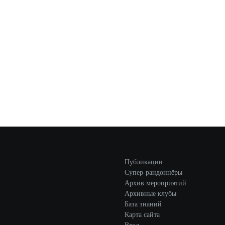
Публикации
Супер-рандоннёры
Архив мероприятий
Архивные клубы
База знаний
Карта сайта