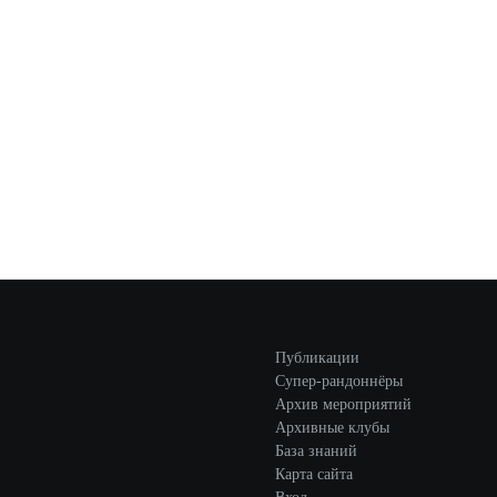
Публикации
Супер-рандоннёры
Архив мероприятий
Архивные клубы
База знаний
Карта сайта