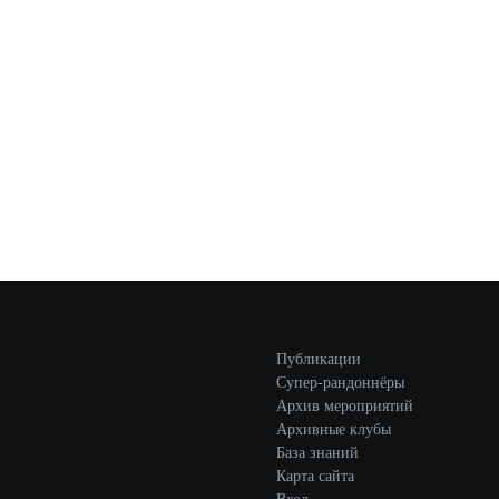
Публикации
Супер-рандоннёры
Архив мероприятий
Архивные клубы
База знаний
Карта сайта