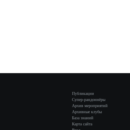
Публикации
Супер-рандоннёры
Архив мероприятий
Архивные клубы
База знаний
Карта сайта