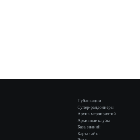
Публикации
Супер-рандоннёры
Архив мероприятий
Архивные клубы
База знаний
Карта сайта