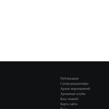
Публикации
Супер-рандоннёры
Архив мероприятий
Архивные клубы
База знаний
Карта сайта