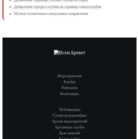
Добавление страницы Рейтинг России по годам
Добавление города к клубам на странице списка клубов
Мелкие технические и визуальные исправления
Мероприятия
Клубы
Рейтинги
Календарь
Публикации
Супер-рандоннёры
Архив мероприятий
Архивные клубы
База знаний
Карта сайта