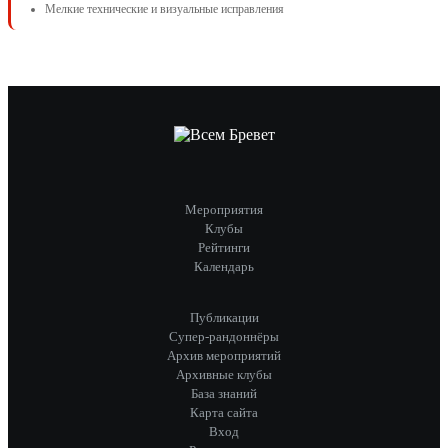
Мелкие технические и визуальные исправления
Мероприятия
Клубы
Рейтинги
Календарь
Публикации
Супер-рандоннёры
Архив мероприятий
Архивные клубы
База знаний
Карта сайта
Вход