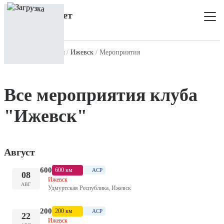
Главная
Все клубы
Ижевск
Мероприятия
Все мероприятия клуба
"Ижевск"
Август
600
600 км
ACP
08
Ижевск
АВГ
Удмуртская Республика, Ижевск
200
200 км
ACP
22
Ижевск