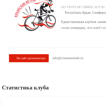
LES VENTS DE CRIMEE
,
ACP ID:
Республика Крым, Симферо
Единственным клубом заним
стало очевидно, что клуб ст
На сайт организатора
info@crimeanwinds.ru
Статистика клуба