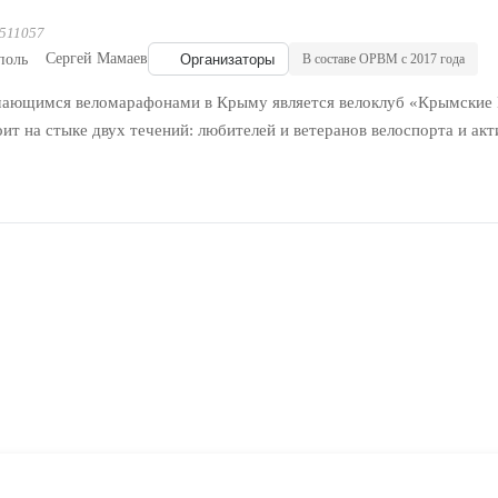
 511057
Сергей Мамаев
поль
Организаторы
В составе ОРВМ с 2017 года
ающимся веломарафонами в Крыму является велоклуб «Крымские Ве
оит на стыке двух течений: любителей и ветеранов велоспорта и ак