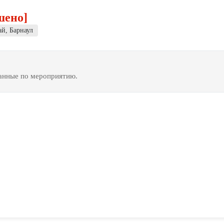
шено]
ай
,
Барнаул
данные по мероприятию.