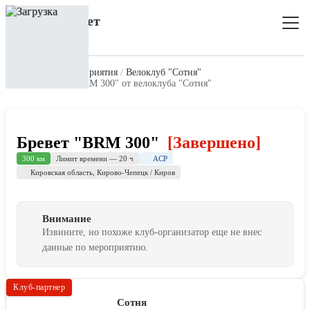
Главная
Все мероприятия
Велоклуб "Сотня"
Мероприятие "BRM 300" от велоклуба "Сотня"
Бревет "BRM 300"
[Завершено]
ACP
300 км
Лимит времени — 20 ч
Кировская область
,
Кирово-Чепецк / Киров
Внимание
Извините, но похоже клуб-организатор еще не внес
данные по мероприятию.
Клуб-партнер
Сотня