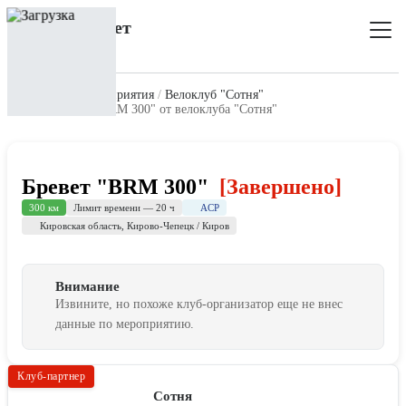
Главная
Все мероприятия
Велоклуб "Сотня"
Мероприятие "BRM 300" от велоклуба "Сотня"
Бревет "BRM 300"
[Завершено]
ACP
300 км
Лимит времени — 20 ч
Кировская область
,
Кирово-Чепецк / Киров
Внимание
Извините, но похоже клуб-организатор еще не внес
данные по мероприятию.
Клуб-партнер
Сотня