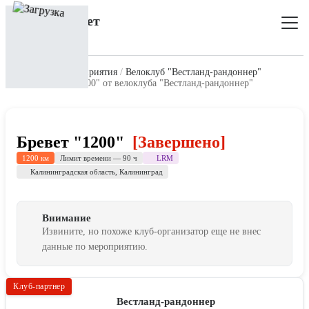
Главная
Все мероприятия
Велоклуб "Вестланд-рандоннер"
Мероприятие "1200" от велоклуба "Вестланд-рандоннер"
Бревет "1200"
[Завершено]
LRM
1200 км
Лимит времени — 90 ч
Калининградская область
,
Калининград
Внимание
Извините, но похоже клуб-организатор еще не внес
данные по мероприятию.
Клуб-партнер
Вестланд-рандоннер