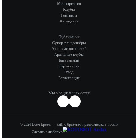
Мероприятия
Клубы
Рейтинги
Календарь
Публикации
Супер-рандоннёры
Архив мероприятий
Архивные клубы
База знаний
Карта сайта
Вход
Регистрация
Мы в социальных сетях
© 2026 Всем Бревет — сайт о бреветах и рандоннерах в России
Сделано с любовью