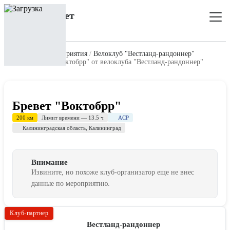
Главная
Все мероприятия
Велоклуб "Вестланд-рандоннер"
Мероприятие "Воктобрр" от велоклуба "Вестланд-рандоннер"
Бревет "Воктобрр"
ACP
200 км
Лимит времени — 13.5 ч
Калининградская область
,
Калининград
Внимание
Извините, но похоже клуб-организатор еще не внес
данные по мероприятию.
Клуб-партнер
Вестланд-рандоннер