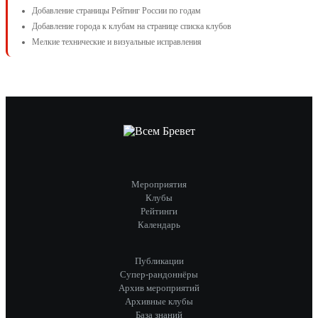
Добавление страницы Рейтинг России по годам
Добавление города к клубам на странице списка клубов
Мелкие технические и визуальные исправления
Мероприятия
Клубы
Рейтинги
Календарь
Публикации
Супер-рандоннёры
Архив мероприятий
Архивные клубы
База знаний