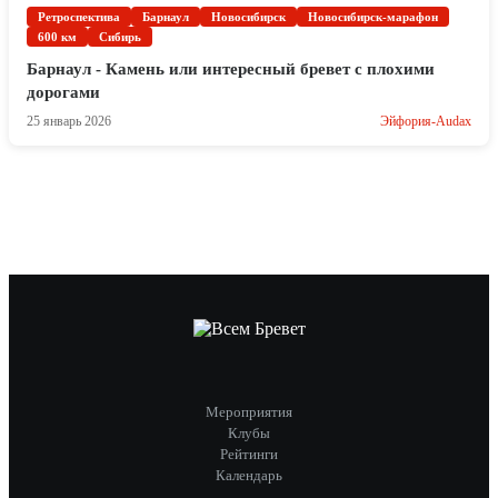
Ретроспектива
Барнаул
Новосибирск
Новосибирск-марафон
600 км
Сибирь
Барнаул - Камень или интересный бревет с плохими
дорогами
25 январь 2026
Эйфория-Audax
Мероприятия
Клубы
Рейтинги
Календарь